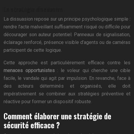
La stratégie dissuasive
La dissuasion repose sur un principe psychologique simple :
rendre l’acte malveillant suffisamment risqué ou difficile pour
décourager son auteur potentiel. Panneaux de signalisation,
éclairage renforcé, présence visible d’agents ou de caméras
participent de cette logique.
Cette approche est particulièrement efficace contre les
menaces opportunistes
: le voleur qui cherche une cible
facile, le vandale qui agit par impulsion. En revanche, face à
des acteurs déterminés et organisés, elle doit
impérativement se combiner aux stratégies préventive et
réactive pour former un dispositif robuste.
Comment élaborer une stratégie de
sécurité efficace ?