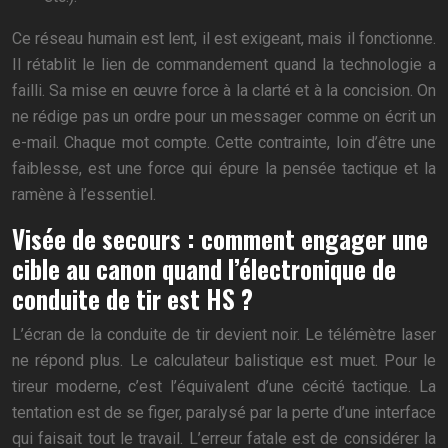
Ce réseau humain est lent, il est exigeant, mais il fonctionne.
Il rétablit le lien de commandement quand la technologie a
failli. Sa mise en œuvre force à la clarté et à la concision. On
ne rédige pas un ordre pour un messager comme on écrit un
e-mail. Chaque mot compte. Cette contrainte, loin d’être une
faiblesse, est une force qui épure la pensée tactique et la
ramène à l’essentiel.
Visée de secours : comment engager une
cible au canon quand l’électronique de
conduite de tir est HS ?
L’écran de la conduite de tir devient noir. Le télémètre laser
ne répond plus. Le calculateur balistique est muet. Pour le
tireur moderne, c’est l’équivalent d’une cécité tactique. La
tentation est de se figer, paralysé par la perte d’une interface
qui faisait tout le travail. L’erreur fatale est de considérer la