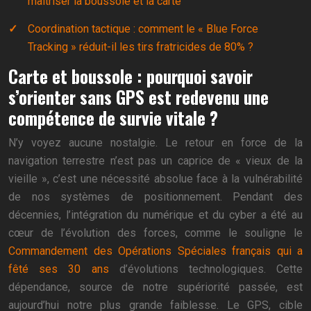
maîtriser la boussole et la carte
Coordination tactique : comment le « Blue Force
Tracking » réduit-il les tirs fratricides de 80% ?
Carte et boussole : pourquoi savoir
s’orienter sans GPS est redevenu une
compétence de survie vitale ?
N’y voyez aucune nostalgie. Le retour en force de la
navigation terrestre n’est pas un caprice de « vieux de la
vieille », c’est une nécessité absolue face à la vulnérabilité
de nos systèmes de positionnement. Pendant des
décennies, l’intégration du numérique et du cyber a été au
cœur de l’évolution des forces, comme le souligne le
Commandement des Opérations Spéciales français qui a
fêté ses 30 ans
d’évolutions technologiques. Cette
dépendance, source de notre supériorité passée, est
aujourd’hui notre plus grande faiblesse. Le GPS, cible