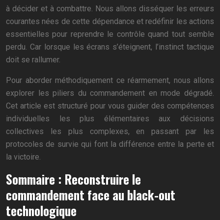
à décider et à combattre. Nous allons disséquer les erreurs
courantes nées de cette dépendance et redéfinir les actions
essentielles pour reprendre le contrôle quand tout semble
perdu. Car lorsque les écrans s’éteignent, l’instinct tactique
doit se rallumer.
Pour aborder méthodiquement ce réarmement, nous allons
explorer les piliers du commandement en mode dégradé.
Cet article est structuré pour vous guider des compétences
individuelles les plus élémentaires aux décisions
collectives les plus complexes, en passant par les
protocoles de survie qui font la différence entre la perte et
la victoire.
Sommaire : Reconstruire le
commandement face au black-out
technologique