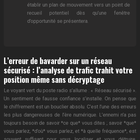
établir un plan de mouvement vers un point de
recueil potentiel dès qu’une fenêtre
d’opportunité se présentera.
L’erreur de bavarder sur un réseau
sécurisé : l’analyse de trafic trahit votre
position même sans décryptage
Le voyant vert du poste radio s’allume : « Réseau sécurisé ».
Un sentiment de fausse confiance s’installe. On pense que
le chiffrement est un bouclier absolu. C’est l’une des erreurs
les plus dangereuses de l’ère numérique. L’ennemi n’a pas
toujours besoin de savoir *ce que* vous dites ; savoir *que*
vous parlez, *d’où* vous parlez, et *à quelle fréquence*, est
souvent suffisant pour vous localiser et vous détruire.