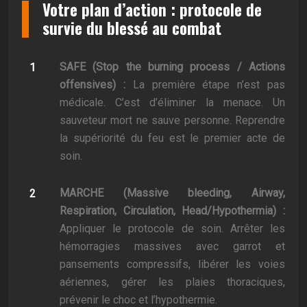
Votre plan d’action : protocole de
survie du blessé au combat
SAFE (Stop the burning process / Actions
offensives) :
La première étape n’est pas
médicale. C’est d’éliminer la menace. Un
sauveteur mort ne sauve personne. Reprendre
la supériorité du feu est le premier acte de
soin.
MARCHE (Massive bleeding, Airway,
Respiration, Circulation, Head/Hypothermia) :
Appliquer le protocole de soin. Arrêter les
hémorragies massives avec garrot et
pansements compressifs, libérer les voies
aériennes, gérer les plaies thoraciques,
prévenir le choc et l’hypothermie.