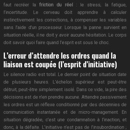
faut recréer la
friction du réel
: le stress, la fatigue,
l’incertitude. Le cerveau doit apprendre à calculer
instinctivement les corrections, à compenser les variables
sans l’aide d’un processeur. Lorsque la panne survient en
situation réelle, il ne doit y avoir aucune hésitation. Le corps
doit savoir quoi faire quand l’esprit est sous le choc.
L’erreur d’attendre les ordres quand la
liaison est coupée (l’esprit d’initiative)
Le silence radio est total. Le dernier point de situation date
de plusieurs heures. L’échelon supérieur est peut-être
détruit, peut-être simplement isolé. Dans ce vide, la pire des
décisions est de n’en prendre aucune. Attendre passivement
les ordres est un réflexe conditionné par des décennies de
communication instantanée et de micro-management. En
situation dégradée, c’est une condamnation à l’inaction, et
donc, à la défaite. L’initiative n’est pas de l’insubordination ;