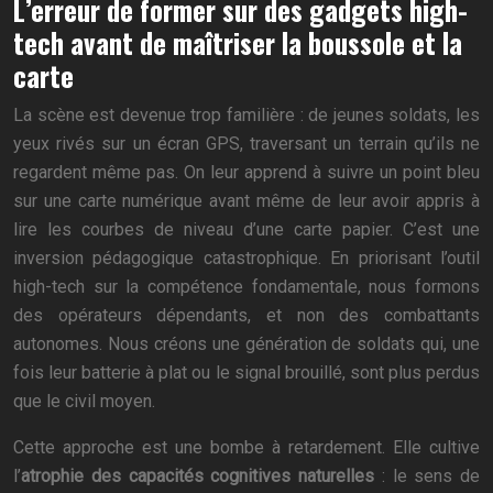
L’erreur de former sur des gadgets high-
tech avant de maîtriser la boussole et la
carte
La scène est devenue trop familière : de jeunes soldats, les
yeux rivés sur un écran GPS, traversant un terrain qu’ils ne
regardent même pas. On leur apprend à suivre un point bleu
sur une carte numérique avant même de leur avoir appris à
lire les courbes de niveau d’une carte papier. C’est une
inversion pédagogique catastrophique. En priorisant l’outil
high-tech sur la compétence fondamentale, nous formons
des opérateurs dépendants, et non des combattants
autonomes. Nous créons une génération de soldats qui, une
fois leur batterie à plat ou le signal brouillé, sont plus perdus
que le civil moyen.
Cette approche est une bombe à retardement. Elle cultive
l’
atrophie des capacités cognitives naturelles
: le sens de